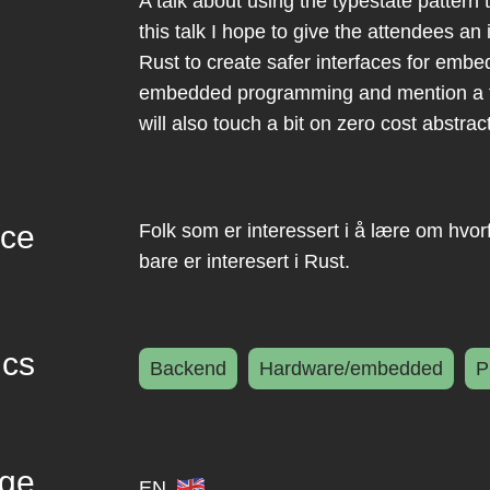
A talk about using the typestate pattern 
this talk I hope to give the attendees a
Rust to create safer interfaces for embe
embedded programming and mention a fe
will also touch a bit on zero cost abstra
nce
Folk som er interessert i å lære om hvo
bare er interesert i Rust.
ics
Backend
Hardware/embedded
P
ge
EN