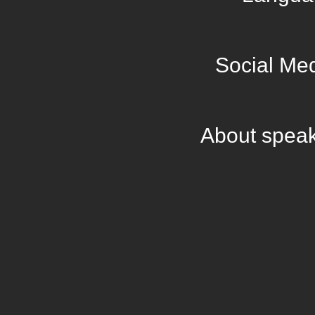
Social Me
About spea