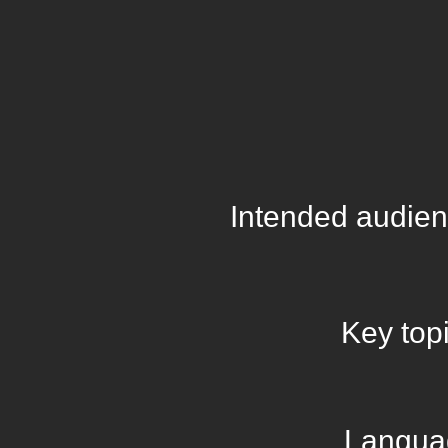
Intended audie
Key top
Langua