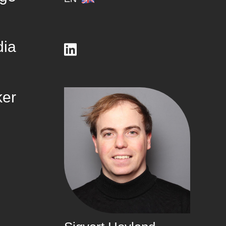
dia
ker