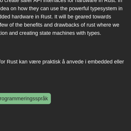
to create safer API interfaces for hardware in Rust. In
n idea on how they can use the powerful typesystem in
dded hardware in Rust. It will be geared towards
w of the benefits and drawbacks of rust where we
ction and creating state machines with types.
rfor Rust kan være praktisk å anvede i embedded eller
rogrammeringsspråk